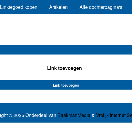
Linktegoed kopen
Artikelen
Alle dochterpagina's
Link toevoegen
Link toevoegen
ight © 2025 Onderdeel van
BaakmanMedia
&
Vrolijk Internet S