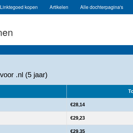
Linktegoed kopen
Artikelen
Alle dochterpagina's
nen
or .nl (5 jaar)
To
€28,14
€29,23
€29,35