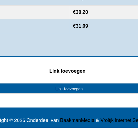
€30,20
€31,09
Link toevoegen
Link toevoegen
ight © 2025 Onderdeel van
BaakmanMedia
&
Vrolijk Internet S